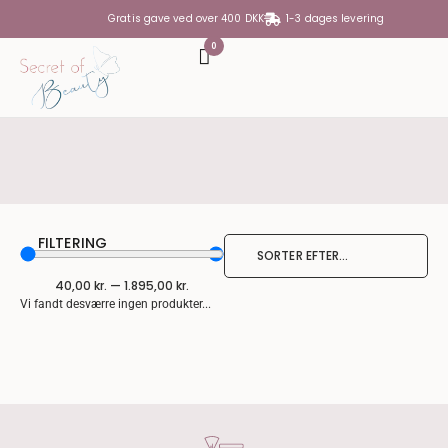
Gratis gave ved over 400 DKK
1-3 dages levering
0
DIN KURV
Din kurv er tom
SUBTOTAL
0,00
KR.
FILTERING
SE KURV
GÅ TIL KASSE
40,00
kr.
—
1.895,00
kr.
Vi fandt desværre ingen produkter...