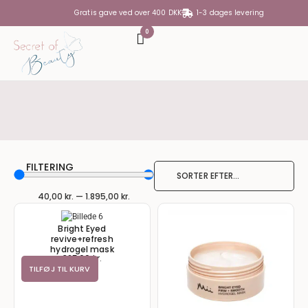
Gratis gave ved over 400 DKK
1-3 dages levering
0
DIN KURV
Din kurv er tom
SUBTOTAL
0,00
KR.
FILTERING
SE KURV
GÅ TIL KASSE
40,00
kr.
—
1.895,00
kr.
Bright Eyed
revive+refresh
hydrogel mask
325,00
kr.
TILFØJ TIL KURV