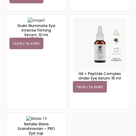
Guéri Illuminate Eye
Intense Firming
Serum, 10 ml
415,00
kr.
TILFØJ TIL KURV
HA + Peptide Complex
Under Eye Serum 15 ml
239,00
kr.
TILFØJ TIL KURV
Natalie Maria
Scandinavian – PRO
Eye cup