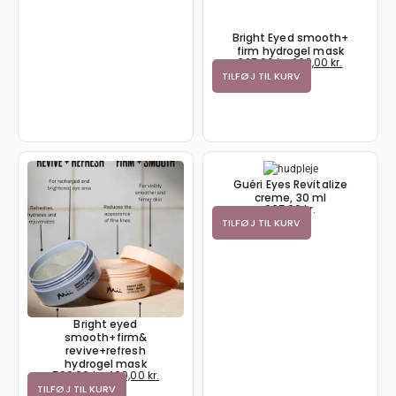
Bright Eyed smooth+
firm hydrogel mask
325,00
kr.
260,00
kr.
TILFØJ TIL KURV
Guéri Eyes Revitalize
creme, 30 ml
635,00
kr.
TILFØJ TIL KURV
Bright eyed
smooth+firm&
revive+refresh
hydrogel mask
500,00
kr.
400,00
kr.
TILFØJ TIL KURV