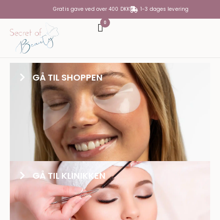
Gratis gave ved over 400 DKK
1-3 dages levering
0
DIN KURV
Din kurv er tom
GÅ TIL SHOPPEN
SUBTOTAL
0,00
KR.
SE KURV
GÅ TIL KASSE
GÅ TIL KLINIKKEN