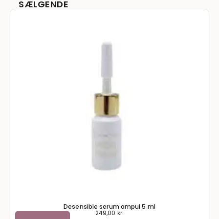
SÆLGENDE
Desensible serum ampul 5 ml
249,00
kr.