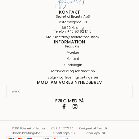
KONTAKT
Secret of Beauty ApS
Østerbrogade 58
6000 Kolding
Telefon: +45 53 62 17 13
Mail: kontakt@secretofbeauty.dk
INFORMATION
Produkter
Mærker
Kontakt
Kundelogin
Fortrydelse og reklamation
Salgs- og leveringsbetingelser
MODTAG VORES NYHEDSBREV
FØLG MED PÅ
© 2026 Secret of Beauty
CVR: 34457360
Designet af
Aveo.dk
Handelsbetingelser
Privatlivspolitik
Cookiepolitik