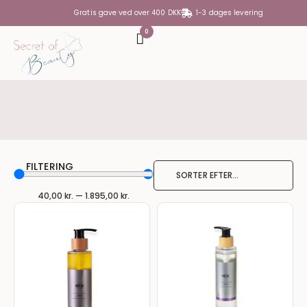
Gratis gave ved over 400 DKK
1-3 dages levering
0
DIN KURV
Din kurv er tom
SUBTOTAL
0,00
KR.
FILTERING
SE KURV
GÅ TIL KASSE
40,00
kr.
—
1.895,00
kr.