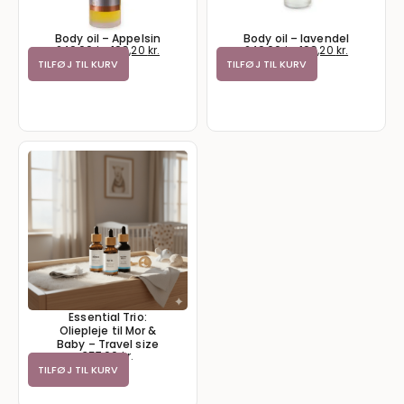
Body oil – Appelsin
Body oil – lavendel
249,00
kr.
199,20
kr.
249,00
kr.
199,20
kr.
TILFØJ TIL KURV
TILFØJ TIL KURV
Essential Trio:
Oliepleje til Mor &
Baby – Travel size
357,00
kr.
TILFØJ TIL KURV