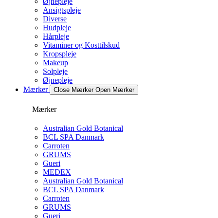
Øjnepleje
Ansigtspleje
Diverse
Hudpleje
Hårpleje
Vitaminer og Kosttilskud
Kropspleje
Makeup
Solpleje
Øjnepleje
Mærker
Close Mærker
Open Mærker
Mærker
Australian Gold Botanical
BCL SPA Danmark
Carroten
GRUMS
Gueri
MEDEX
Australian Gold Botanical
BCL SPA Danmark
Carroten
GRUMS
Gueri