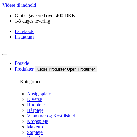
Videre til indhold
Gratis gave ved over 400 DKK
1-3 dages levering
Facebook
Instagram
Forside
Produkter
Close Produkter
Open Produkter
Kategorier
Ansigtspleje
Diverse
Hudpleje
Hårpleje
Vitaminer og Kosttilskud
Kropspleje
Makeup
Solpleje