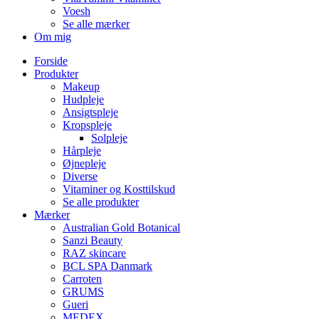
Voesh
Se alle mærker
Om mig
Forside
Produkter
Makeup
Hudpleje
Ansigtspleje
Kropspleje
Solpleje
Hårpleje
Øjnepleje
Diverse
Vitaminer og Kosttilskud
Se alle produkter
Mærker
Australian Gold Botanical
Sanzi Beauty
RAZ skincare
BCL SPA Danmark
Carroten
GRUMS
Gueri
MEDEX