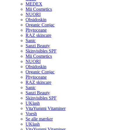
MEDEX
Mii Cosmetics
NUORI
Obsidoskin
Organic Conjac
Phytoceane
RAZ skincare
Sanic
Sanzi Beauty
Skinvisibles SPF
Mii Cosmetics
NUORI
Obsidoskin
Organic Conjac
Phytoceane
RAZ skincare
Sanic
Sanzi Beauty
Skinvisibles SPF
UKlash
VitaYummi Vitaminer
Voesh
Se alle mærker
UKlash
VitaYummi Vitaminer