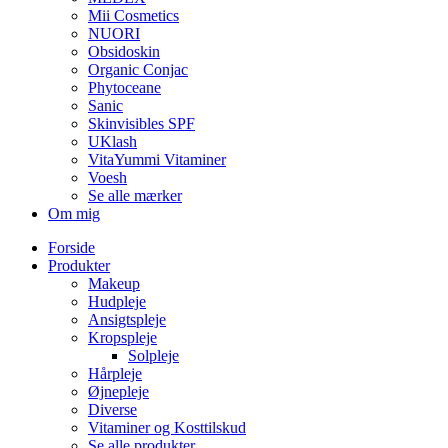
Mii Cosmetics
NUORI
Obsidoskin
Organic Conjac
Phytoceane
Sanic
Skinvisibles SPF
UKlash
VitaYummi Vitaminer
Voesh
Se alle mærker
Om mig
Forside
Produkter
Makeup
Hudpleje
Ansigtspleje
Kropspleje
Solpleje
Hårpleje
Øjnepleje
Diverse
Vitaminer og Kosttilskud
Se alle produkter