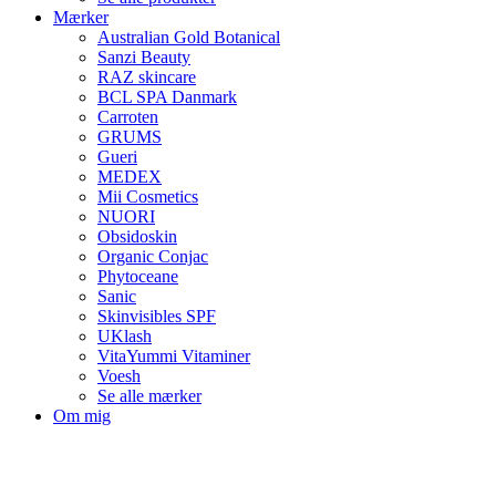
Mærker
Australian Gold Botanical
Sanzi Beauty
RAZ skincare
BCL SPA Danmark
Carroten
GRUMS
Gueri
MEDEX
Mii Cosmetics
NUORI
Obsidoskin
Organic Conjac
Phytoceane
Sanic
Skinvisibles SPF
UKlash
VitaYummi Vitaminer
Voesh
Se alle mærker
Om mig