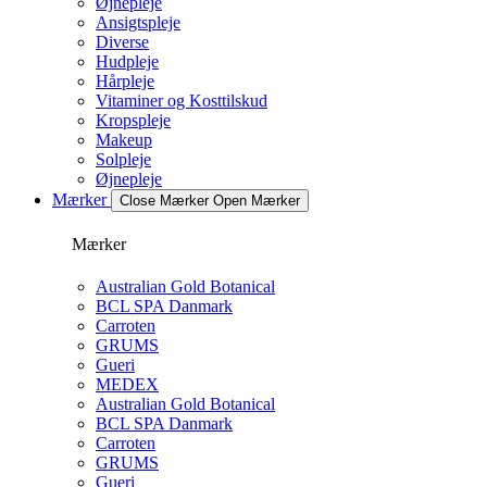
Øjnepleje
Ansigtspleje
Diverse
Hudpleje
Hårpleje
Vitaminer og Kosttilskud
Kropspleje
Makeup
Solpleje
Øjnepleje
Mærker
Close Mærker
Open Mærker
Mærker
Australian Gold Botanical
BCL SPA Danmark
Carroten
GRUMS
Gueri
MEDEX
Australian Gold Botanical
BCL SPA Danmark
Carroten
GRUMS
Gueri