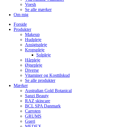
Voesh
Se alle mærker
Om mig
Forside
Produkter
Makeup
Hudpleje
Ansigtspleje
Kropspleje
Solpleje
Hårpleje
Øjnepleje
Diverse
Vitaminer og Kosttilskud
Se alle produkter
Mærker
Australian Gold Botanical
Sanzi Beauty
RAZ skincare
BCL SPA Danmark
Carroten
GRUMS
Gueri
MEDEX