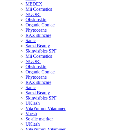
MEDEX
Mii Cosmetics
NUORI
Obsidoskin
Organic Conjac
Phytoceane
RAZ skincare
Sanic
Sanzi Beauty
Skinvisibles SPF
Mii Cosmetics
NUORI
Obsidoskin
Organic Conjac
Phytoceane
RAZ skincare
Sanic
Sanzi Beauty
Skinvisibles SPF
UKlash
VitaYummi Vitaminer
Voesh
Se alle mærker
UKlash
VitaYummi Vitaminer