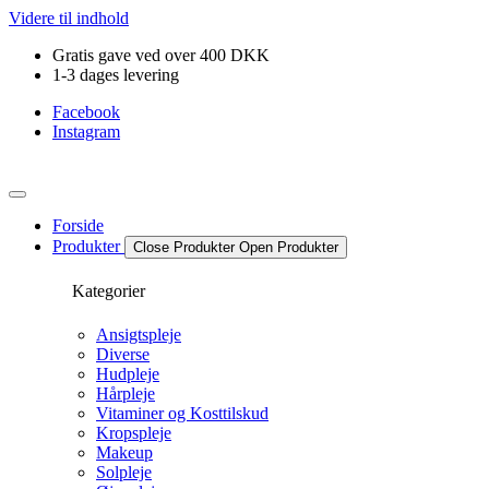
Videre til indhold
Gratis gave ved over 400 DKK
1-3 dages levering
Facebook
Instagram
Forside
Produkter
Close Produkter
Open Produkter
Kategorier
Ansigtspleje
Diverse
Hudpleje
Hårpleje
Vitaminer og Kosttilskud
Kropspleje
Makeup
Solpleje