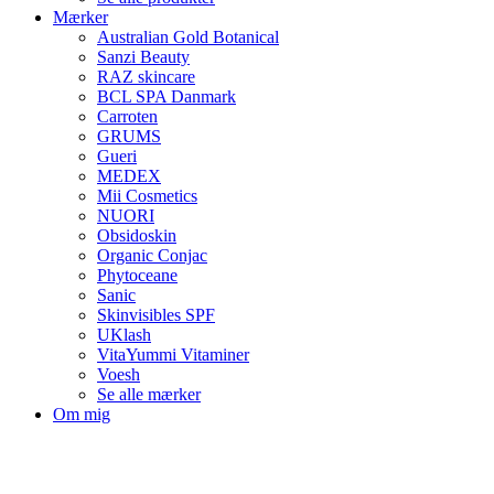
Mærker
Australian Gold Botanical
Sanzi Beauty
RAZ skincare
BCL SPA Danmark
Carroten
GRUMS
Gueri
MEDEX
Mii Cosmetics
NUORI
Obsidoskin
Organic Conjac
Phytoceane
Sanic
Skinvisibles SPF
UKlash
VitaYummi Vitaminer
Voesh
Se alle mærker
Om mig