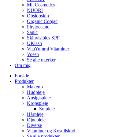
Mii Cosmetics
NUORI
Obsidoskin
Organic Conjac
Phytoceane
Sanic
Skinvisibles SPF
UKlash
VitaYummi Vitaminer
Voesh
Se alle mærker
Om mig
Forside
Produkter
Makeup
Hudpleje
Ansigtspleje
Kropspleje
Solpleje
Hårpleje
Øjnepleje
Diverse
Vitaminer og Kosttilskud
Se alle produkter