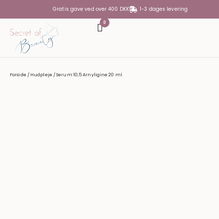
Gratis gave ved over 400 DKK
1-3 dages levering
0
DIN KURV
Din kurv er tom
Forside
/
Hudpleje
/ Serum 10,5 Arnyligine 20 ml
SUBTOTAL
0,00
KR.
SE KURV
GÅ TIL KASSE