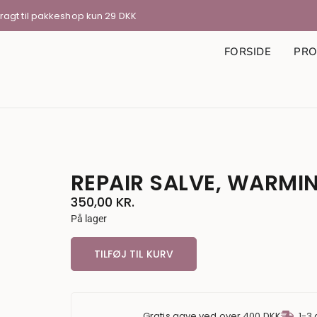
Fragt til pakkeshop kun 29 DKK
FORSIDE
PRO
REPAIR SALVE, WARMIN
350,00
KR.
På lager
TILFØJ TIL KURV
Gratis gave ved over 400 DKK
1-3