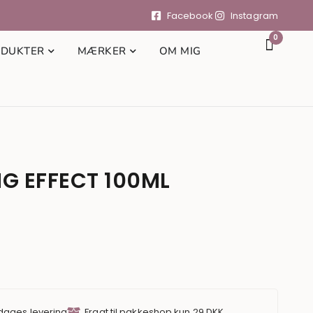
Facebook
Instagram
0
DUKTER
MÆRKER
OM MIG
G EFFECT 100ML
 dages levering
Fragt til pakkeshop kun 29 DKK