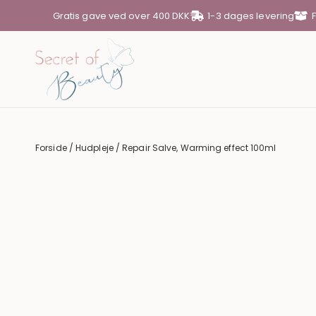
Gratis gave ved over 400 DKK
1-3 dages levering
DIN KURV
Din kurv er tom
Forside
/
Hudpleje
/ Repair Salve, Warming effect 100ml
SUBTOTAL
0,00
KR.
SE KURV
GÅ TIL KASSE