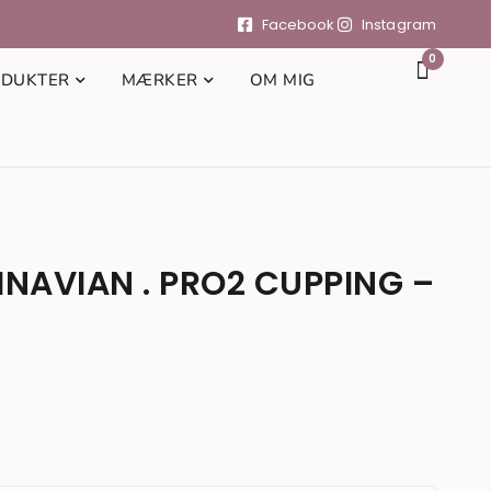
Facebook
Instagram
0
DUKTER
MÆRKER
OM MIG
NAVIAN . PRO2 CUPPING –