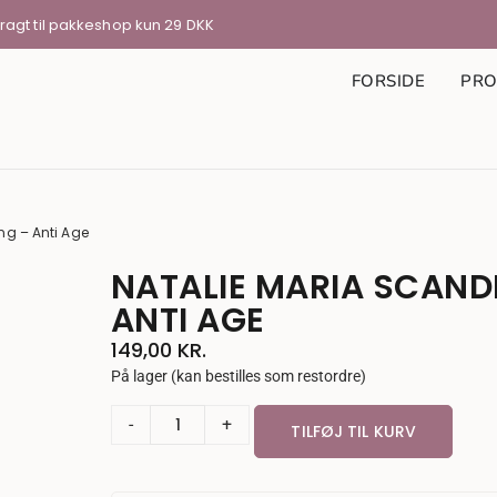
Fragt til pakkeshop kun 29 DKK
FORSIDE
PRO
ng – Anti Age
NATALIE MARIA SCANDI
ANTI AGE
149,00
KR.
På lager (kan bestilles som restordre)
-
+
TILFØJ TIL KURV