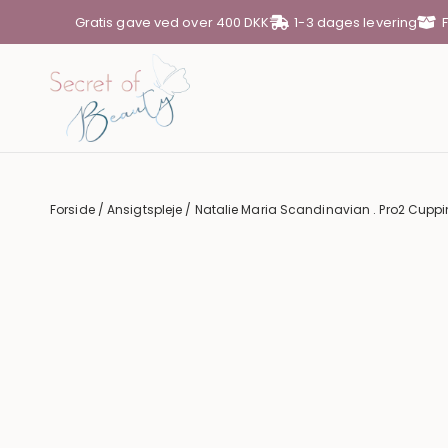
Gratis gave ved over 400 DKK
1-3 dages levering
DIN KURV
Din kurv er tom
Forside
/
Ansigtspleje
/ Natalie Maria Scandinavian . Pro2 Cuppi
SUBTOTAL
0,00
KR.
SE KURV
GÅ TIL KASSE