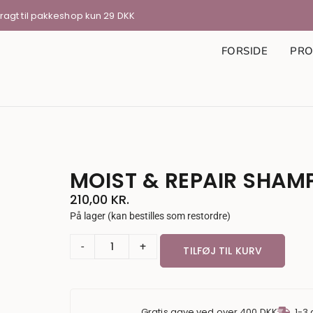
Fragt til pakkeshop kun 29 DKK
FORSIDE
PRO
MOIST & REPAIR SHAM
210,00
KR.
På lager (kan bestilles som restordre)
-
+
TILFØJ TIL KURV
Gratis gave ved over 400 DKK
1-3