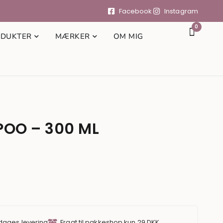
Facebook
Instagram
0
DUKTER
MÆRKER
OM MIG
POO – 300 ML
 dages levering
Fragt til pakkeshop kun 29 DKK