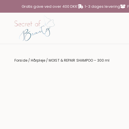
Gratis gave ved over 400 DKK
1-3 dages levering
DIN KURV
Din kurv er tom
Forside
/
Hårpleje
/ MOIST & REPAIR SHAMPOO – 300 ml
SUBTOTAL
0,00
KR.
SE KURV
GÅ TIL KASSE