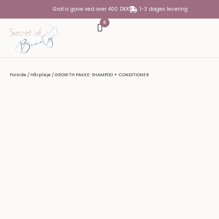
Gratis gave ved over 400 DKK
1-3 dages levering
0
DIN KURV
Din kurv er tom
Forside
/
Hårpleje
/ GROWTH PAKKE: SHAMPOO + CONDITIONER
SUBTOTAL
0,00
KR.
SE KURV
GÅ TIL KASSE