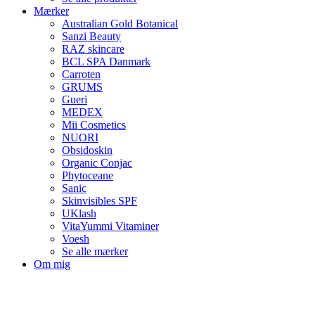
Mærker
Australian Gold Botanical
Sanzi Beauty
RAZ skincare
BCL SPA Danmark
Carroten
GRUMS
Gueri
MEDEX
Mii Cosmetics
NUORI
Obsidoskin
Organic Conjac
Phytoceane
Sanic
Skinvisibles SPF
UKlash
VitaYummi Vitaminer
Voesh
Se alle mærker
Om mig