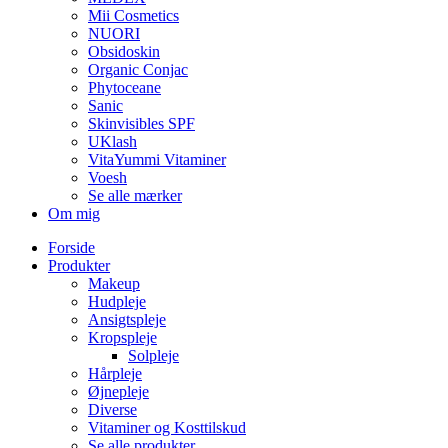
Mii Cosmetics
NUORI
Obsidoskin
Organic Conjac
Phytoceane
Sanic
Skinvisibles SPF
UKlash
VitaYummi Vitaminer
Voesh
Se alle mærker
Om mig
Forside
Produkter
Makeup
Hudpleje
Ansigtspleje
Kropspleje
Solpleje
Hårpleje
Øjnepleje
Diverse
Vitaminer og Kosttilskud
Se alle produkter