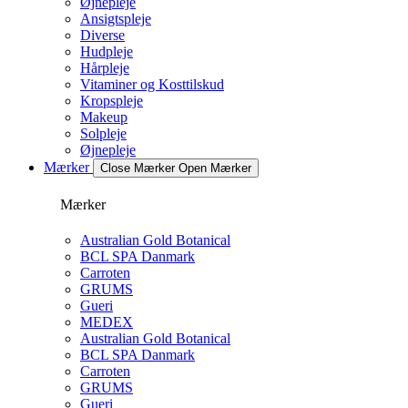
Øjnepleje
Ansigtspleje
Diverse
Hudpleje
Hårpleje
Vitaminer og Kosttilskud
Kropspleje
Makeup
Solpleje
Øjnepleje
Mærker
Close Mærker
Open Mærker
Mærker
Australian Gold Botanical
BCL SPA Danmark
Carroten
GRUMS
Gueri
MEDEX
Australian Gold Botanical
BCL SPA Danmark
Carroten
GRUMS
Gueri