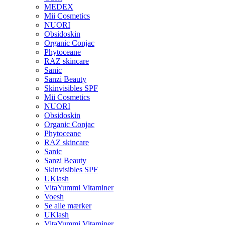
MEDEX
Mii Cosmetics
NUORI
Obsidoskin
Organic Conjac
Phytoceane
RAZ skincare
Sanic
Sanzi Beauty
Skinvisibles SPF
Mii Cosmetics
NUORI
Obsidoskin
Organic Conjac
Phytoceane
RAZ skincare
Sanic
Sanzi Beauty
Skinvisibles SPF
UKlash
VitaYummi Vitaminer
Voesh
Se alle mærker
UKlash
VitaYummi Vitaminer