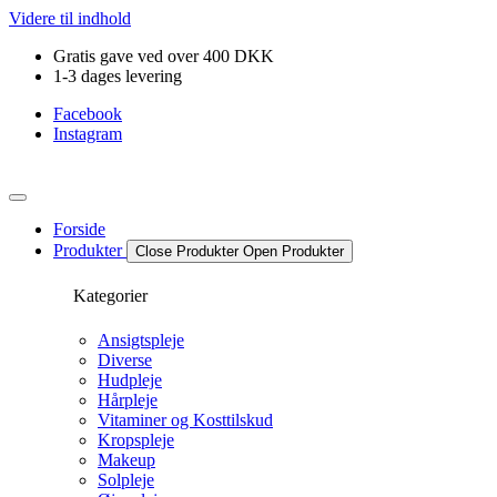
Videre til indhold
Gratis gave ved over 400 DKK
1-3 dages levering
Facebook
Instagram
Forside
Produkter
Close Produkter
Open Produkter
Kategorier
Ansigtspleje
Diverse
Hudpleje
Hårpleje
Vitaminer og Kosttilskud
Kropspleje
Makeup
Solpleje