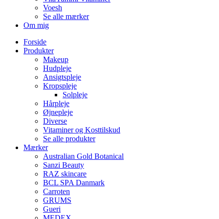
Voesh
Se alle mærker
Om mig
Forside
Produkter
Makeup
Hudpleje
Ansigtspleje
Kropspleje
Solpleje
Hårpleje
Øjnepleje
Diverse
Vitaminer og Kosttilskud
Se alle produkter
Mærker
Australian Gold Botanical
Sanzi Beauty
RAZ skincare
BCL SPA Danmark
Carroten
GRUMS
Gueri
MEDEX